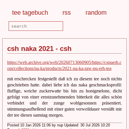
tee tagebuch
rss
random
csh naka 2021 - csh
https://web.archive.org/web/20260713060905/https://cspuerh.c
om/collections/na-ka/products/2021-na-ka-raw-pu-erh-tea
mit erschrecken festgestellt daß ich zu diesem tee noch nichts
geschrieben hatte. dabei liebe ich das naka geschmacksprofil:
fluffige, weiche zuckerwatte bis hin zu honigmelone, dicht
gefolgt von einer ernstzunehmenden bitterkeit die alles schön
verbindet und der zunge wohlgesonnen präsentiert.
stimmungsaufhellend mit einer guten verweildauer versüßt mir
der tee diesen samstag morgen.
Posted 10 Jan 2026 11:06 by nup Updated: 30 Jul 2026 10:20