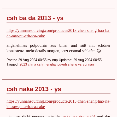
csh ba da 2013 - ys
https://yunnansourcing.com/products/2013-chen-sheng-hao-ba-
da-raw-pu-erh-tea-cake
angenehmes potpourrin aus bitter und süß mit schöner
konsistenz. mehr details morgen, jetzt erstmal schlafen 🙃
Posted 29 Aug 2024 00:55 by nup Updated: 29 Aug 2024 00:55
Tagged:
2013
china
csh
menghai
pu-erh
sheng
ys
yunnan
csh naka 2013 - ys
https://yunnansourcing.com/products/2013-chen-sheng-hao-na-
ka-raw-pu-erh-tea-cake
nicht so dicht gepresst wie der
naka warrior 2023
und das