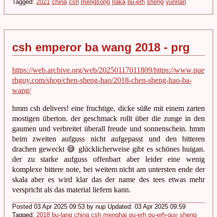
Tagged:
2021
china
csh
mengsong
naka
pu-erh
sheng
yunnan
csh emperor ba wang 2018 - prg
https://web.archive.org/web/20250117011809/https://www.pue
rhguy.com/shop/chen-sheng-hao/2018-chen-sheng-hao-ba-
wang/
hmm csh delivers! eine fruchtige, dicke süße mit einem zarten
mostigen überton. der geschmack rollt über die zunge in den
gaumen und verbreitet überall freude und sonnenschein. hmm
beim zweiten aufguss nicht aufgepasst und den bitteren
drachen geweckt 😅 glücklicherweise gibt es schönes huigan.
der zu starke aufguss offenbart aber leider eine wenig
komplexe bittere note, bei weitem nicht am untersten ende der
skala aber es wird klar das der name des tees etwas mehr
verspricht als das material liefern kann.
Posted 03 Apr 2025 09:53 by nup Updated: 03 Apr 2025 09:59
Tagged:
2018
bu-lang
china
csh
menghai
pu-erh
pu-erh-guy
sheng